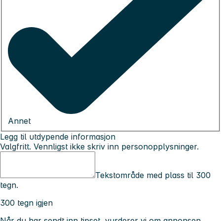
Annet
Legg til utdypende informasjon
Valgfritt. Vennligst ikke skriv inn personopplysninger.
Tekstområde med plass til 300
tegn.
300 tegn igjen
Når du har sendt inn tipset, vurderer vi om annonsen