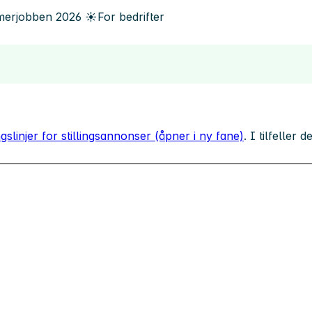
erjobben
2026
☀️
For bedrifter
gslinjer for stillingsannonser (åpner i ny fane)
. I tilfeller