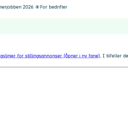
erjobben
2026
☀️
For bedrifter
gslinjer for stillingsannonser (åpner i ny fane)
. I tilfeller