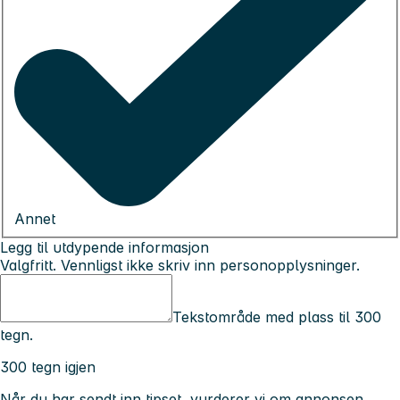
Annet
Legg til utdypende informasjon
Valgfritt. Vennligst ikke skriv inn personopplysninger.
Tekstområde med plass til 300
tegn.
300 tegn igjen
Når du har sendt inn tipset, vurderer vi om annonsen