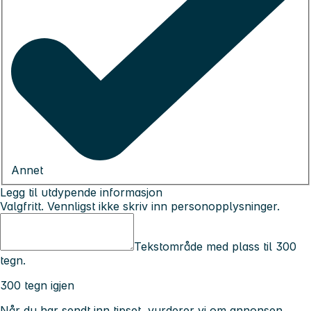
Annet
Legg til utdypende informasjon
Valgfritt. Vennligst ikke skriv inn personopplysninger.
Tekstområde med plass til 300
tegn.
300 tegn igjen
Når du har sendt inn tipset, vurderer vi om annonsen