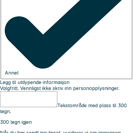
Annet
Legg til utdypende informasjon
Valgfritt. Vennligst ikke skriv inn personopplysninger.
Tekstområde med plass til 300
tegn.
300 tegn igjen
Når du har sendt inn tipset, vurderer vi om annonsen