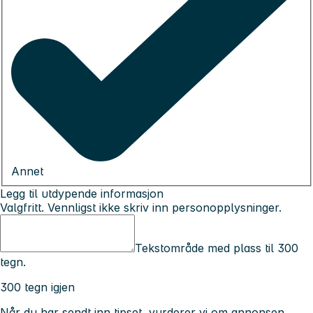
Annet
Legg til utdypende informasjon
Valgfritt. Vennligst ikke skriv inn personopplysninger.
Tekstområde med plass til 300
tegn.
300 tegn igjen
Når du har sendt inn tipset, vurderer vi om annonsen