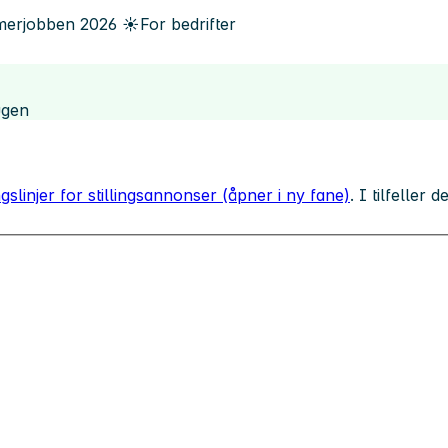
erjobben
2026
☀️
For bedrifter
ugen
gslinjer for stillingsannonser (åpner i ny fane)
. I tilfeller