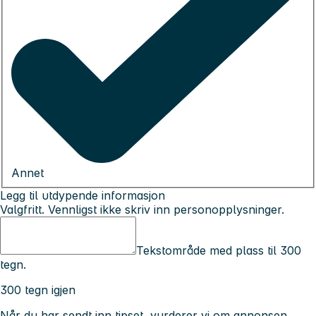
Annet
Legg til utdypende informasjon
Valgfritt. Vennligst ikke skriv inn personopplysninger.
Tekstområde med plass til 300
tegn.
300 tegn igjen
Når du har sendt inn tipset, vurderer vi om annonsen