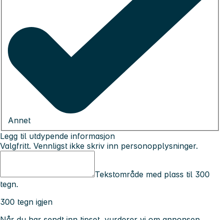
Annet
Legg til utdypende informasjon
Valgfritt. Vennligst ikke skriv inn personopplysninger.
Tekstområde med plass til 300
tegn.
300 tegn igjen
Når du har sendt inn tipset, vurderer vi om annonsen