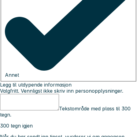
Annet
Legg til utdypende informasjon
Valgfritt. Vennligst ikke skriv inn personopplysninger.
Tekstområde med plass til 300
tegn.
300 tegn igjen
Når du har sendt inn tipset, vurderer vi om annonsen