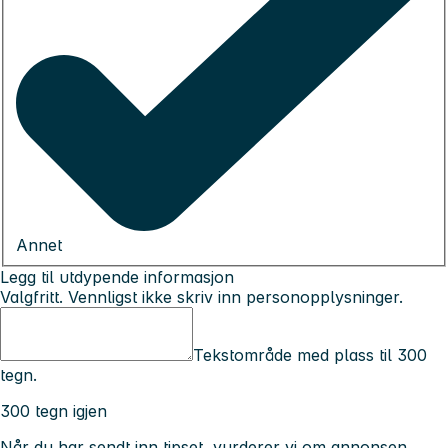
Annet
Legg til utdypende informasjon
Valgfritt. Vennligst ikke skriv inn personopplysninger.
Tekstområde med plass til 300
tegn.
300 tegn igjen
Når du har sendt inn tipset, vurderer vi om annonsen