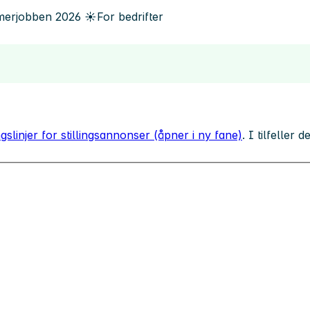
erjobben
2026
☀️
For bedrifter
gslinjer for stillingsannonser (åpner i ny fane)
. I tilfeller