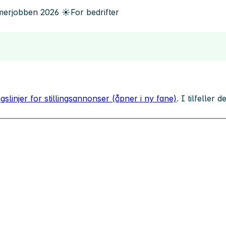
erjobben
2026
☀️
For bedrifter
gslinjer for stillingsannonser (åpner i ny fane)
. I tilfeller