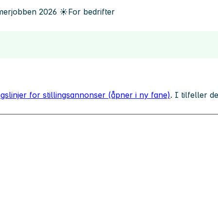
erjobben
2026
☀️
For bedrifter
gslinjer for stillingsannonser (åpner i ny fane)
. I tilfeller