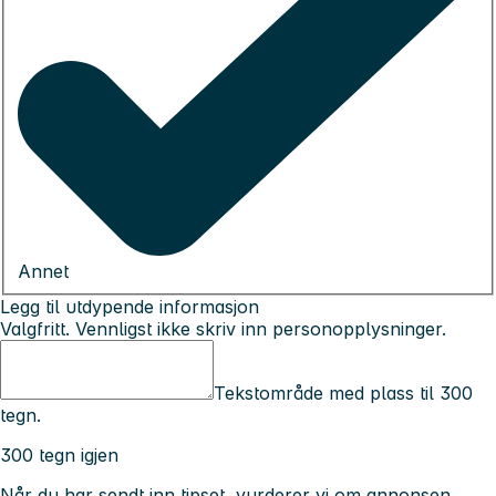
Annet
Legg til utdypende informasjon
Valgfritt. Vennligst ikke skriv inn personopplysninger.
Tekstområde med plass til 300
tegn.
300 tegn igjen
Når du har sendt inn tipset, vurderer vi om annonsen