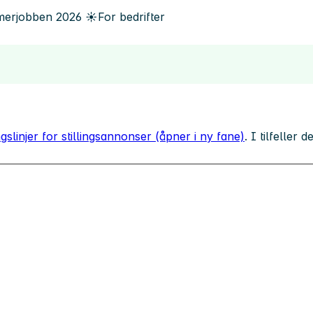
erjobben
2026
☀️
For bedrifter
gslinjer for stillingsannonser (åpner i ny fane)
. I tilfeller