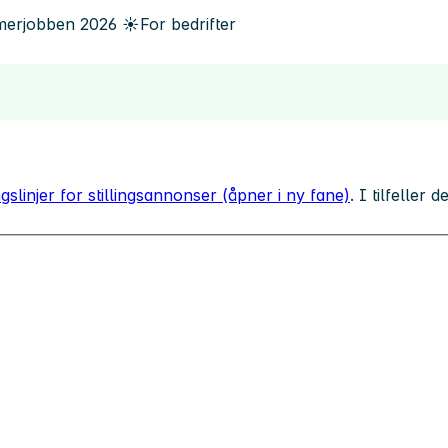
erjobben
2026
☀️
For bedrifter
gslinjer for stillingsannonser (åpner i ny fane)
. I tilfeller