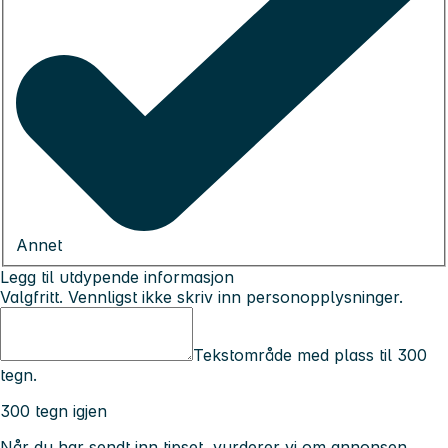
Annet
Legg til utdypende informasjon
Valgfritt. Vennligst ikke skriv inn personopplysninger.
Tekstområde med plass til 300
tegn.
300 tegn igjen
Når du har sendt inn tipset, vurderer vi om annonsen