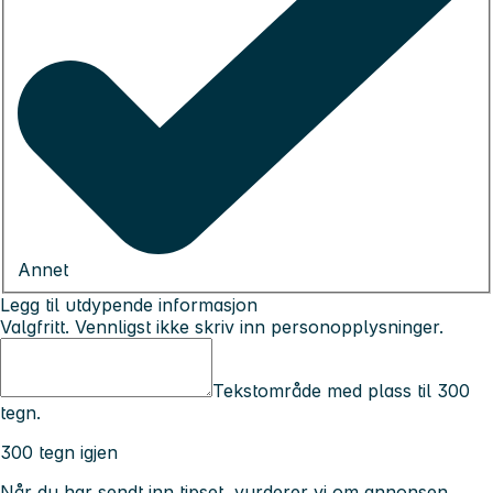
Annet
Legg til utdypende informasjon
Valgfritt. Vennligst ikke skriv inn personopplysninger.
Tekstområde med plass til 300
tegn.
300 tegn igjen
Når du har sendt inn tipset, vurderer vi om annonsen