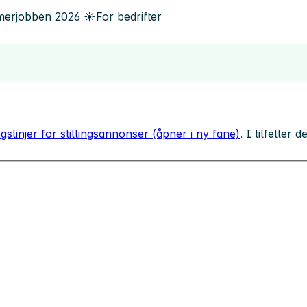
erjobben
2026
☀️
For bedrifter
gslinjer for stillingsannonser (åpner i ny fane)
. I tilfeller