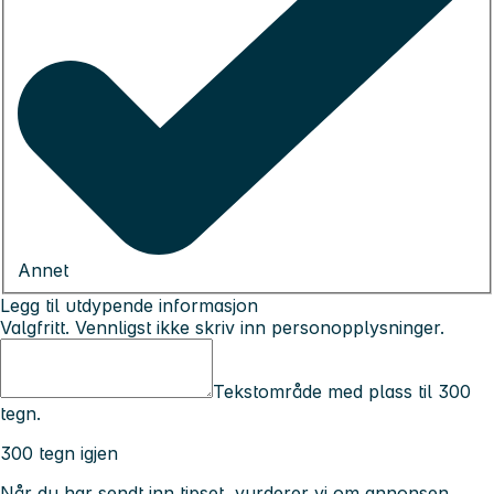
Annet
Legg til utdypende informasjon
Valgfritt. Vennligst ikke skriv inn personopplysninger.
Tekstområde med plass til 300
tegn.
300 tegn igjen
Når du har sendt inn tipset, vurderer vi om annonsen