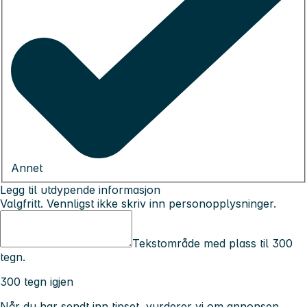
Annet
Legg til utdypende informasjon
Valgfritt. Vennligst ikke skriv inn personopplysninger.
Tekstområde med plass til 300
tegn.
300 tegn igjen
Når du har sendt inn tipset, vurderer vi om annonsen