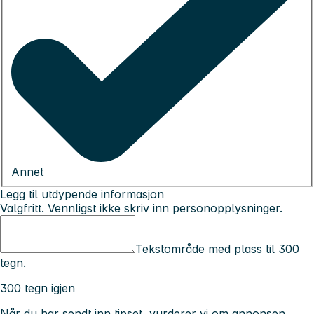
Annet
Legg til utdypende informasjon
Valgfritt. Vennligst ikke skriv inn personopplysninger.
Tekstområde med plass til 300
tegn.
300 tegn igjen
Når du har sendt inn tipset, vurderer vi om annonsen