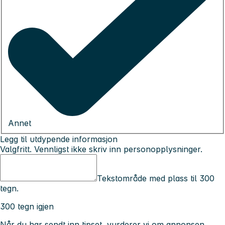
Annet
Legg til utdypende informasjon
Valgfritt. Vennligst ikke skriv inn personopplysninger.
Tekstområde med plass til 300
tegn.
300 tegn igjen
Når du har sendt inn tipset, vurderer vi om annonsen