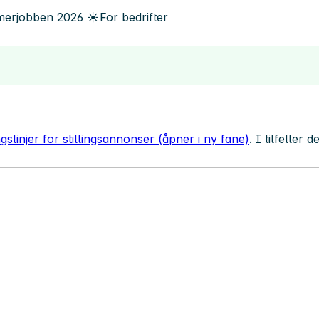
erjobben
2026
☀️
For bedrifter
gslinjer for stillingsannonser (åpner i ny fane)
. I tilfeller