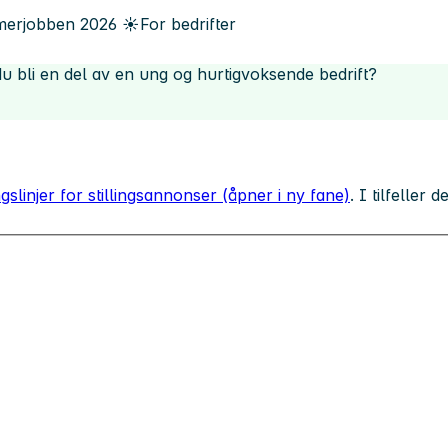
erjobben
2026
☀️
For bedrifter
u bli en del av en ung og hurtigvoksende bedrift?
gslinjer for stillingsannonser (åpner i ny fane)
. I tilfeller