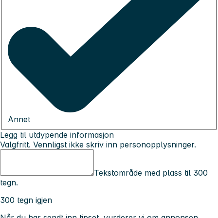
Annet
Legg til utdypende informasjon
Valgfritt. Vennligst ikke skriv inn personopplysninger.
Tekstområde med plass til 300
tegn.
300 tegn igjen
Når du har sendt inn tipset, vurderer vi om annonsen