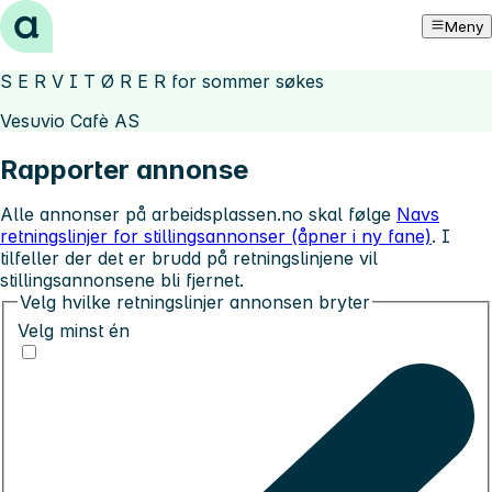
Hopp til innhold
Meny
S E R V I T Ø R E R for sommer søkes
Vesuvio Cafè AS
Rapporter annonse
Alle annonser på arbeidsplassen.no skal følge
Navs
retningslinjer for stillingsannonser (åpner i ny fane)
. I
tilfeller der det er brudd på retningslinjene vil
stillingsannonsene bli fjernet.
Velg hvilke retningslinjer annonsen bryter
Velg minst én