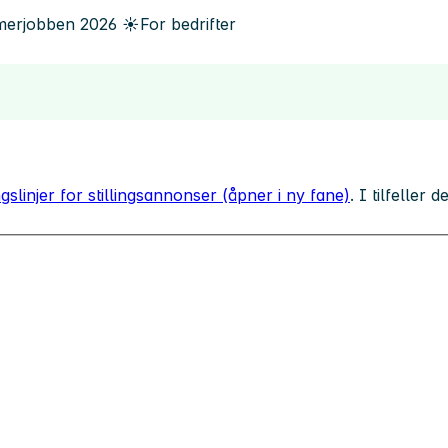
erjobben
2026
☀️
For bedrifter
gslinjer for stillingsannonser (åpner i ny fane)
. I tilfeller