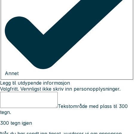
Annet
Legg til utdypende informasjon
Valgfritt. Vennligst ikke skriv inn personopplysninger.
Tekstområde med plass til 300
tegn.
300 tegn igjen
Når du har sendt inn tipset, vurderer vi om annonsen