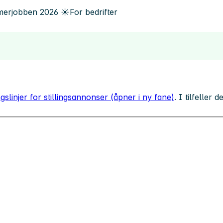
erjobben
2026
☀️
For bedrifter
gslinjer for stillingsannonser (åpner i ny fane)
. I tilfeller