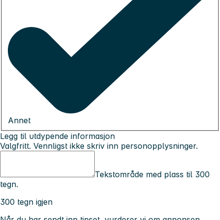
Annet
Legg til utdypende informasjon
Valgfritt. Vennligst ikke skriv inn personopplysninger.
Tekstområde med plass til 300
tegn.
300 tegn igjen
Når du har sendt inn tipset, vurderer vi om annonsen