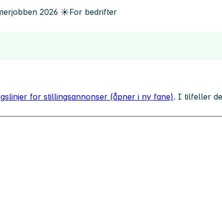
erjobben
2026
☀️
For bedrifter
gslinjer for stillingsannonser (åpner i ny fane)
. I tilfeller