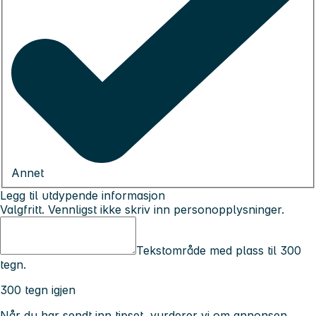
Annet
Legg til utdypende informasjon
Valgfritt. Vennligst ikke skriv inn personopplysninger.
Tekstområde med plass til 300
tegn.
300 tegn igjen
Når du har sendt inn tipset, vurderer vi om annonsen