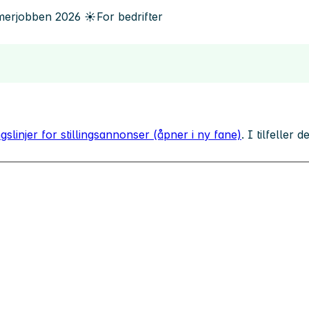
erjobben
2026
☀️
For bedrifter
gslinjer for stillingsannonser (åpner i ny fane)
. I tilfeller