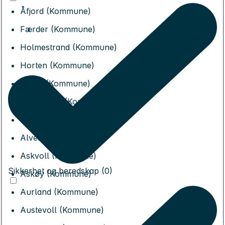
Åfjord (Kommune)
Færder (Kommune)
Holmestrand (Kommune)
Horten (Kommune)
Larvik (Kommune)
Sandefjord (Kommune)
Tønsberg (Kommune)
Alver (Kommune)
Askvoll (Kommune)
Sikkerhet og beredskap (0)
Askøy (Kommune)
Aurland (Kommune)
Austevoll (Kommune)