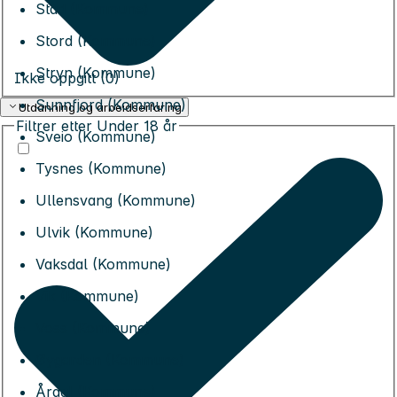
Stad (Kommune)
Stord (Kommune)
Stryn (Kommune)
Ikke oppgitt (0)
Sunnfjord (Kommune)
Utdanning og arbeidserfaring
Filtrer etter
Under 18 år
Sveio (Kommune)
Tysnes (Kommune)
Ullensvang (Kommune)
Ulvik (Kommune)
Vaksdal (Kommune)
Vik (Kommune)
Voss (Kommune)
Øygarden (Kommune)
Årdal (Kommune)