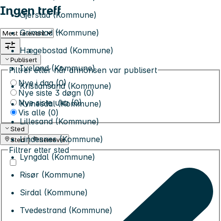
Ingen treff
Gjerstad (Kommune)
Grimstad (Kommune)
Sorter etter
Hægebostad (Kommune)
Publisert
Iveland (Kommune)
Filtrer etter når annonsen var publisert
Nye i dag (0)
Kristiansand (Kommune)
Nye siste 3 døgn (0)
Nye siste uka (0)
Kvinesdal (Kommune)
Vis alle (
0
)
Lillesand (Kommune)
Sted
Lindesnes (Kommune)
Sted
Reisevei
Filtrer etter sted
Lyngdal (Kommune)
Risør (Kommune)
Sirdal (Kommune)
Tvedestrand (Kommune)