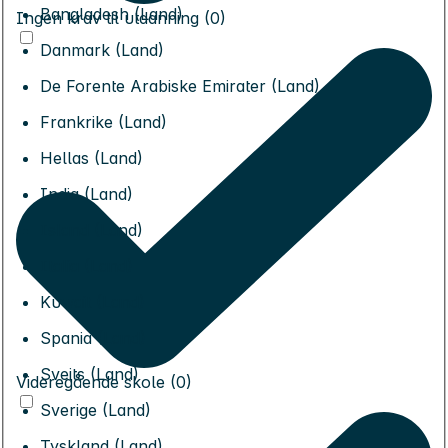
Bangladesh (Land)
Ingen krav til utdanning (0)
Danmark (Land)
De Forente Arabiske Emirater (Land)
Frankrike (Land)
Hellas (Land)
India (Land)
Island (Land)
Italia (Land)
Kuwait (Land)
Spania (Land)
Sveits (Land)
Videregående skole (0)
Sverige (Land)
Tyskland (Land)