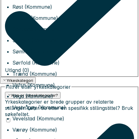
Røst (Kommune)
Saltdal (Kommune)
Sortland (Kommune)
Steigen (Kommune)
Sømna (Kommune)
Sørfold (Kommune)
Utland (
0
)
Træna (Kommune)
Yrkeskategori
Vefsn (Kommune)
Filtrer etter yrkeskategorier
Hva er yrkeskategorier?
Vega (Kommune)
Yrkeskategorier er brede grupper av relaterte
Vestvågøy (Kommune)
stillinger. Leter du etter en spesifikk stillingstittel? Bruk
søkefeltet.
Vevelstad (Kommune)
Værøy (Kommune)