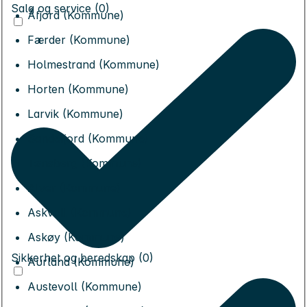
Salg og service (0)
Åfjord (Kommune)
Færder (Kommune)
Holmestrand (Kommune)
Horten (Kommune)
Larvik (Kommune)
Sandefjord (Kommune)
Tønsberg (Kommune)
Alver (Kommune)
Askvoll (Kommune)
Askøy (Kommune)
Sikkerhet og beredskap (0)
Aurland (Kommune)
Austevoll (Kommune)