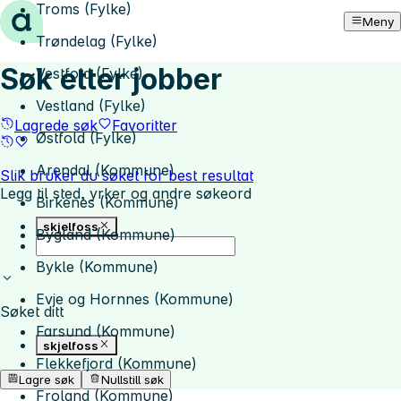
Troms (Fylke)
Hopp til innhold
Meny
Trøndelag (Fylke)
Søk etter jobber
Vestfold (Fylke)
Vestland (Fylke)
Lagrede søk
Favoritter
Østfold (Fylke)
Arendal (Kommune)
Slik bruker du søket for best resultat
Legg til sted, yrker og andre søkeord
Birkenes (Kommune)
skjelfoss
Bygland (Kommune)
Bykle (Kommune)
Evje og Hornnes (Kommune)
Søket ditt
Farsund (Kommune)
skjelfoss
Flekkefjord (Kommune)
Lagre søk
Nullstill søk
Froland (Kommune)