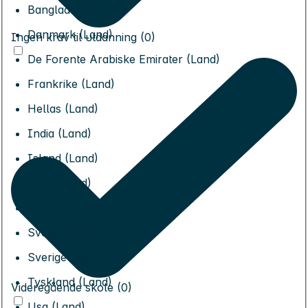
Bangladesh (Land)
Danmark (Land)
Ingen krav til utdanning (0)
De Forente Arabiske Emirater (Land)
Frankrike (Land)
Hellas (Land)
India (Land)
Island (Land)
Italia (Land)
Spania (Land)
Sveits (Land)
Sverige (Land)
Tyskland (Land)
Videregående skole (0)
Usa (Land)