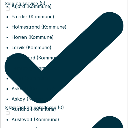
Salg og service (5)
Åfjord (Kommune)
Færder (Kommune)
Holmestrand (Kommune)
Horten (Kommune)
Larvik (Kommune)
Sandefjord (Kommune)
Tønsberg (Kommune)
Alver (Kommune)
Askvoll (Kommune)
Askøy (Kommune)
Sikkerhet og beredskap (0)
Aurland (Kommune)
Austevoll (Kommune)