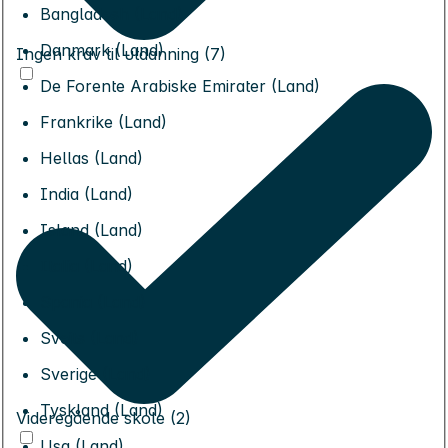
Bangladesh (Land)
Danmark (Land)
Ingen krav til utdanning (7)
De Forente Arabiske Emirater (Land)
Frankrike (Land)
Hellas (Land)
India (Land)
Island (Land)
Italia (Land)
Spania (Land)
Sveits (Land)
Sverige (Land)
Tyskland (Land)
Videregående skole (2)
Usa (Land)