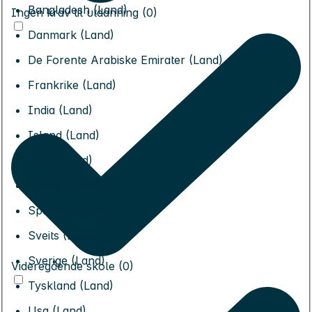
Bangladesh (Land)
Ingen krav til utdanning (0)
Danmark (Land)
De Forente Arabiske Emirater (Land)
Frankrike (Land)
India (Land)
Island (Land)
Italia (Land)
Kuwait (Land)
Spania (Land)
Sveits (Land)
Sverige (Land)
Videregående skole (0)
Tyskland (Land)
Usa (Land)