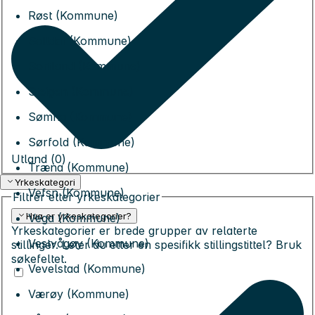
Røst (Kommune)
Saltdal (Kommune)
Sortland (Kommune)
Steigen (Kommune)
Sømna (Kommune)
Sørfold (Kommune)
Utland (
0
)
Træna (Kommune)
Yrkeskategori
Vefsn (Kommune)
Filtrer etter yrkeskategorier
Hva er yrkeskategorier?
Vega (Kommune)
Yrkeskategorier er brede grupper av relaterte
Vestvågøy (Kommune)
stillinger. Leter du etter en spesifikk stillingstittel? Bruk
søkefeltet.
Vevelstad (Kommune)
Værøy (Kommune)