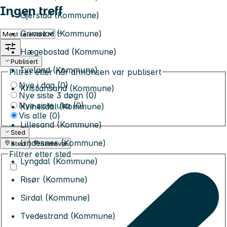
Ingen treff
Gjerstad (Kommune)
Grimstad (Kommune)
Sorter etter
Hægebostad (Kommune)
Publisert
Iveland (Kommune)
Filtrer etter når annonsen var publisert
Nye i dag (0)
Kristiansand (Kommune)
Nye siste 3 døgn (0)
Nye siste uka (0)
Kvinesdal (Kommune)
Vis alle (
0
)
Lillesand (Kommune)
Sted
Lindesnes (Kommune)
Sted
Reisevei
Filtrer etter sted
Lyngdal (Kommune)
Risør (Kommune)
Sirdal (Kommune)
Tvedestrand (Kommune)