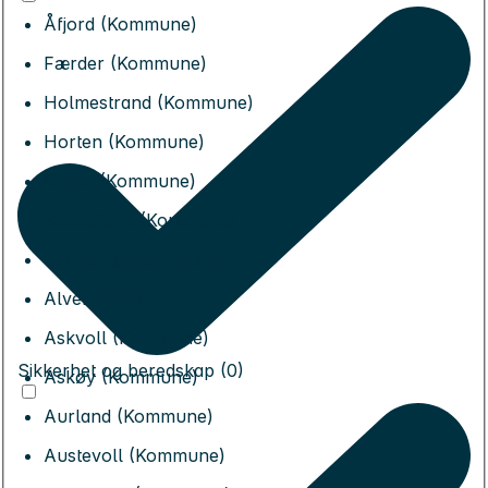
Åfjord (Kommune)
Færder (Kommune)
Holmestrand (Kommune)
Horten (Kommune)
Larvik (Kommune)
Sandefjord (Kommune)
Tønsberg (Kommune)
Alver (Kommune)
Askvoll (Kommune)
Sikkerhet og beredskap (0)
Askøy (Kommune)
Aurland (Kommune)
Austevoll (Kommune)