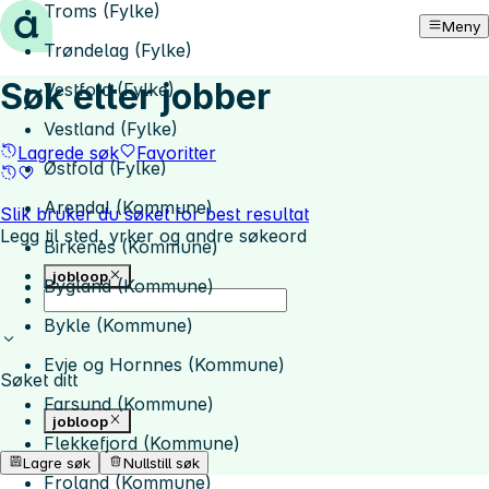
Troms (Fylke)
Hopp til innhold
Meny
Trøndelag (Fylke)
Søk etter jobber
Vestfold (Fylke)
Vestland (Fylke)
Lagrede søk
Favoritter
Østfold (Fylke)
Arendal (Kommune)
Slik bruker du søket for best resultat
Legg til sted, yrker og andre søkeord
Birkenes (Kommune)
jobloop
Bygland (Kommune)
Bykle (Kommune)
Evje og Hornnes (Kommune)
Søket ditt
Farsund (Kommune)
jobloop
Flekkefjord (Kommune)
Lagre søk
Nullstill søk
Froland (Kommune)