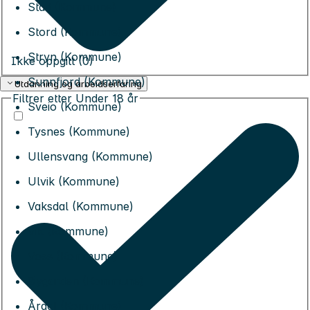
Stad (Kommune)
Stord (Kommune)
Stryn (Kommune)
Ikke oppgitt (0)
Sunnfjord (Kommune)
Utdanning og arbeidserfaring
Filtrer etter
Under 18 år
Sveio (Kommune)
Tysnes (Kommune)
Ullensvang (Kommune)
Ulvik (Kommune)
Vaksdal (Kommune)
Vik (Kommune)
Voss (Kommune)
Øygarden (Kommune)
Årdal (Kommune)