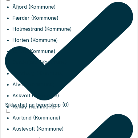
Åfjord (Kommune)
Færder (Kommune)
Holmestrand (Kommune)
Horten (Kommune)
Larvik (Kommune)
Sandefjord (Kommune)
Tønsberg (Kommune)
Alver (Kommune)
Askvoll (Kommune)
Sikkerhet og beredskap (0)
Askøy (Kommune)
Aurland (Kommune)
Austevoll (Kommune)