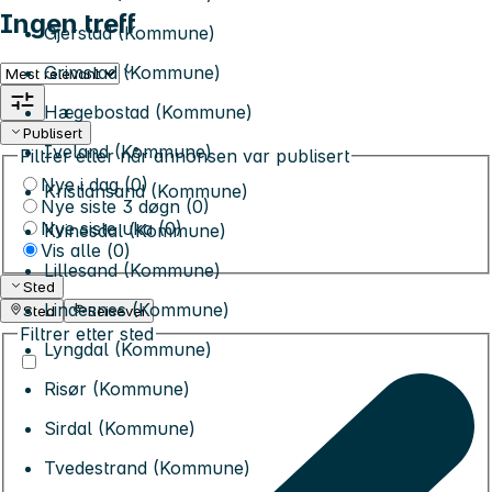
Ingen treff
Gjerstad (Kommune)
Grimstad (Kommune)
Sorter etter
Hægebostad (Kommune)
Publisert
Iveland (Kommune)
Filtrer etter når annonsen var publisert
Nye i dag (0)
Kristiansand (Kommune)
Nye siste 3 døgn (0)
Nye siste uka (0)
Kvinesdal (Kommune)
Vis alle (
0
)
Lillesand (Kommune)
Sted
Lindesnes (Kommune)
Sted
Reisevei
Filtrer etter sted
Lyngdal (Kommune)
Risør (Kommune)
Sirdal (Kommune)
Tvedestrand (Kommune)