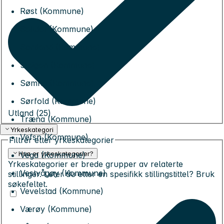
Røst (Kommune)
Saltdal (Kommune)
Sortland (Kommune)
Steigen (Kommune)
Sømna (Kommune)
Sørfold (Kommune)
Utland (
25
)
Træna (Kommune)
Yrkeskategori
Vefsn (Kommune)
Filtrer etter yrkeskategorier
Hva er yrkeskategorier?
Vega (Kommune)
Yrkeskategorier er brede grupper av relaterte
Vestvågøy (Kommune)
stillinger. Leter du etter en spesifikk stillingstittel? Bruk
søkefeltet.
Vevelstad (Kommune)
Værøy (Kommune)