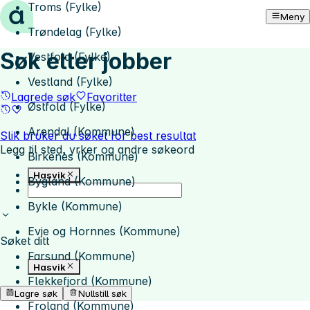
Troms (Fylke)
Hopp til innhold
Meny
Trøndelag (Fylke)
Søk etter jobber
Vestfold (Fylke)
Vestland (Fylke)
Lagrede søk
Favoritter
Østfold (Fylke)
Arendal (Kommune)
Slik bruker du søket for best resultat
Legg til sted, yrker og andre søkeord
Birkenes (Kommune)
Hasvik
Bygland (Kommune)
Bykle (Kommune)
Evje og Hornnes (Kommune)
Søket ditt
Farsund (Kommune)
Hasvik
Flekkefjord (Kommune)
Lagre søk
Nullstill søk
Froland (Kommune)