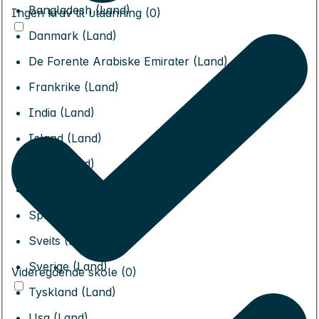
Bangladesh (Land)
Ingen krav til utdanning (0)
Danmark (Land)
De Forente Arabiske Emirater (Land)
Frankrike (Land)
India (Land)
Island (Land)
Italia (Land)
Kuwait (Land)
Spania (Land)
Sveits (Land)
Sverige (Land)
Videregående skole (0)
Tyskland (Land)
Usa (Land)