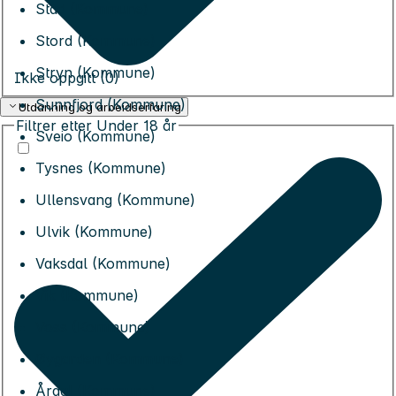
Stad (Kommune)
Stord (Kommune)
Stryn (Kommune)
Ikke oppgitt (0)
Sunnfjord (Kommune)
Utdanning og arbeidserfaring
Filtrer etter
Under 18 år
Sveio (Kommune)
Tysnes (Kommune)
Ullensvang (Kommune)
Ulvik (Kommune)
Vaksdal (Kommune)
Vik (Kommune)
Voss (Kommune)
Øygarden (Kommune)
Årdal (Kommune)