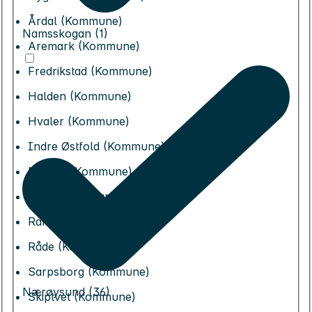
Årdal (Kommune)
Namsskogan (1)
Aremark (Kommune)
Fredrikstad (Kommune)
Halden (Kommune)
Hvaler (Kommune)
Indre Østfold (Kommune)
Marker (Kommune)
Moss (Kommune)
Rakkestad (Kommune)
Råde (Kommune)
Sarpsborg (Kommune)
Nærøysund (36)
Skiptvet (Kommune)