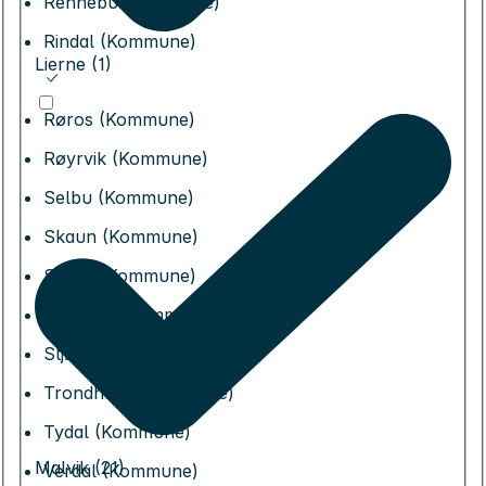
Rennebu (Kommune)
Rindal (Kommune)
Lierne (1)
Røros (Kommune)
Røyrvik (Kommune)
Selbu (Kommune)
Skaun (Kommune)
Snåsa (Kommune)
Steinkjer (Kommune)
Stjørdal (Kommune)
Trondheim (Kommune)
Tydal (Kommune)
Malvik (21)
Verdal (Kommune)