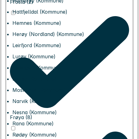
Hamarøy (Kommune)
Frosta (2)
Hattfjelldal (Kommune)
Hemnes (Kommune)
Herøy (Nordland) (Kommune)
Leirfjord (Kommune)
Lurøy (Kommune)
Lødingen (Kommune)
Meløy (Kommune)
Moskenes (Kommune)
Narvik (Kommune)
Nesna (Kommune)
Frøya (8)
Rana (Kommune)
Rødøy (Kommune)