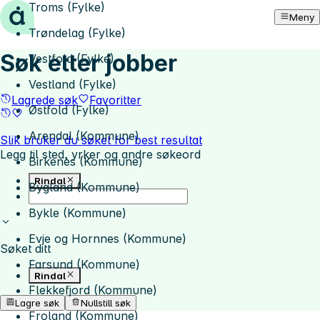
Troms (Fylke)
Hopp til innhold
Meny
Trøndelag (Fylke)
Søk etter jobber
Vestfold (Fylke)
Vestland (Fylke)
Lagrede søk
Favoritter
Østfold (Fylke)
Arendal (Kommune)
Slik bruker du søket for best resultat
Legg til sted, yrker og andre søkeord
Birkenes (Kommune)
Rindal
Bygland (Kommune)
Bykle (Kommune)
Evje og Hornnes (Kommune)
Søket ditt
Farsund (Kommune)
Rindal
Flekkefjord (Kommune)
Lagre søk
Nullstill søk
Froland (Kommune)