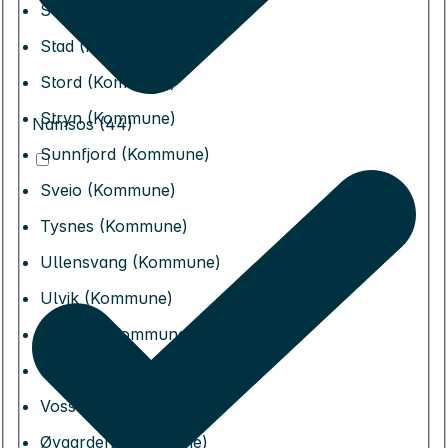
Solund (Kommune)
Stad (Kommune)
Stord (Kommune)
Stryn (Kommune)
Namsos (44)
Sunnfjord (Kommune)
Sveio (Kommune)
Tysnes (Kommune)
Ullensvang (Kommune)
Ulvik (Kommune)
Vaksdal (Kommune)
Vik (Kommune)
Voss (Kommune)
Øygarden (Kommune)