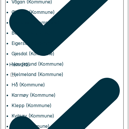
Vågan (Kommune)
Øksnes (Kommune)
Bjerkreim (Kommune)
Bokn (Kommune)
Eigersund (Kommune)
Gjesdal (Kommune)
Haugesund (Kommune)
Heim (12)
Hjelmeland (Kommune)
Hå (Kommune)
Karmøy (Kommune)
Klepp (Kommune)
Kvitsøy (Kommune)
Lund (Kommune)