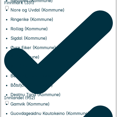
Nesbyen (Kommune)
Finnmark (351)
Nore og Uvdal (Kommune)
Ringerike (Kommune)
Rollag (Kommune)
Sigdal (Kommune)
Øvre Eiker (Kommune)
Ål (Kommune)
Alta (Kommune)
Berlevåg (Kommune)
Båtsfjord (Kommune)
Deatnu Tana (Kommune)
Innlandet (952)
Gamvik (Kommune)
Guovdageaidnu Kautokeino (Kommune)