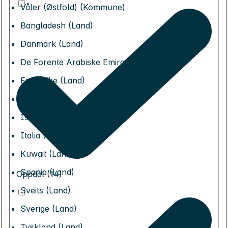
Våler (Østfold) (Kommune)
Bangladesh (Land)
Danmark (Land)
De Forente Arabiske Emirater (Land)
Frankrike (Land)
India (Land)
Island (Land)
Italia (Land)
Kuwait (Land)
Spania (Land)
Oppdal (14)
Sveits (Land)
Sverige (Land)
Tyskland (Land)