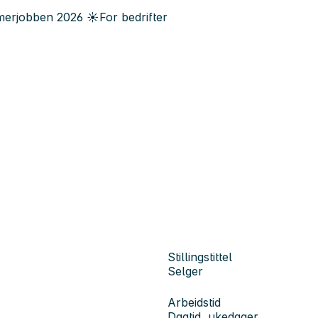
erjobben
2026
☀️
For bedrifter
Stillingstittel
Selger
Arbeidstid
Dagtid, ukedager