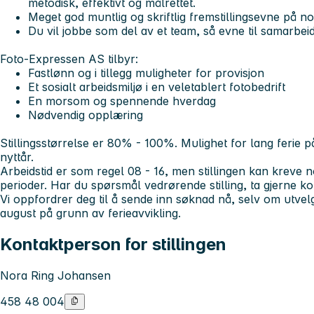
metodisk, effektivt og målrettet.
Meget god muntlig og skriftlig fremstillingsevne på no
Du vil jobbe som del av et team, så evne til samarbeid 
Foto-Expressen AS tilbyr:
Fastlønn og i tillegg muligheter for provisjon
Et sosialt arbeidsmiljø i en veletablert fotobedrift
En morsom og spennende hverdag
Nødvendig opplæring
Stillingsstørrelse er 80% - 100%. Mulighet for lang ferie 
nyttår.
Arbeidstid er som regel 08 - 16, men stillingen kan kreve n
perioder. Har du spørsmål vedrørende stilling, ta gjerne ko
Vi oppfordrer deg til å sende inn søknad nå, selv om utvelge
august på grunn av ferieavvikling.
Kontaktperson for stillingen
Nora Ring Johansen
458 48 004