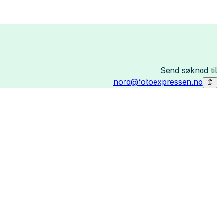
Send søknad til
nora@fotoexpressen.no