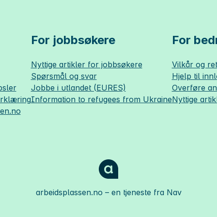
For jobbsøkere
For bedr
Nyttige artikler for jobbsøkere
Vilkår og ret
Spørsmål og svar
Hjelp til inn
sler
Jobbe i utlandet (EURES)
Overføre a
erklæring
Information to refugees from Ukraine
Nyttige artik
sen.no
arbeidsplassen.no
– en tjeneste fra Nav