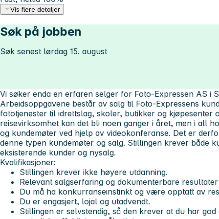
Vis flere detaljer
Søk på jobben
Søk senest lørdag 15. august
Vi søker enda en erfaren selger for Foto-Expressen AS i S
Arbeidsoppgavene består av salg til Foto-Expressens kunde
fototjenester til idrettslag, skoler, butikker og kjøpesenter o
reisevirksomhet kan det bli noen ganger i året, men i all h
og kundemøter ved hjelp av videokonferanse. Det er derfor
denne typen kundemøter og salg. Stillingen krever både ku
eksisterende kunder og nysalg.
Kvalifikasjoner:
Stillingen krever ikke høyere utdanning.
Relevant salgserfaring og dokumenterbare resultater 
Du må ha konkurranseinstinkt og være opptatt av resu
Du er engasjert, lojal og utadvendt.
Stillingen er selvstendig, så den krever at du har go