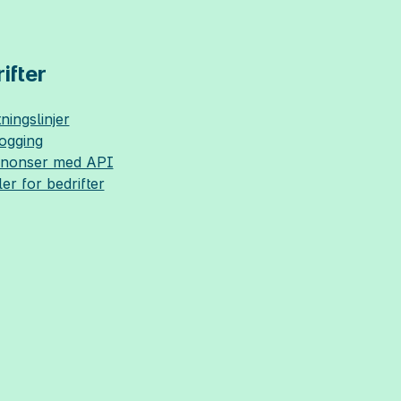
ifter
ningslinjer
logging
nnonser med API
ler for bedrifter