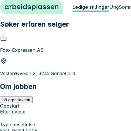
Hopp til innhold
Ledige stillinger
Ung
Somm
Søker erfaren selger
Foto-Expressen AS
Vesterøyveien 2, 3235 Sandefjord
Om jobben
Lagre favoritt
Oppstart
Etter avtale
Type ansettelse
Fast, heltid 100%