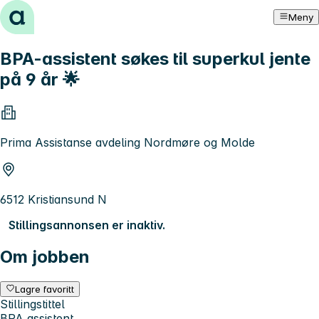
Hopp til innhold
Meny
BPA-assistent søkes til superkul jente
på 9 år 🌟
Prima Assistanse avdeling Nordmøre og Molde
6512 Kristiansund N
Stillingsannonsen er inaktiv.
Om jobben
Lagre favoritt
Stillingstittel
BPA assistent