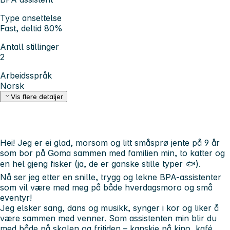
Type ansettelse
Fast, deltid 80%
Antall stillinger
2
Arbeidsspråk
Norsk
Vis flere detaljer
Hei! Jeg er ei glad, morsom og litt småsprø jente på 9 år
som bor på Goma sammen med familien min, to katter og
en hel gjeng fisker (ja, de er ganske stille typer 🐟).
Nå ser jeg etter en snille, trygg og lekne BPA-assistenter
som vil være med meg på både hverdagsmoro og små
eventyr!
Jeg elsker sang, dans og musikk, synger i kor og liker å
være sammen med venner. Som assistenten min blir du
med både på skolen og fritiden – kanskje på kino, kafé,