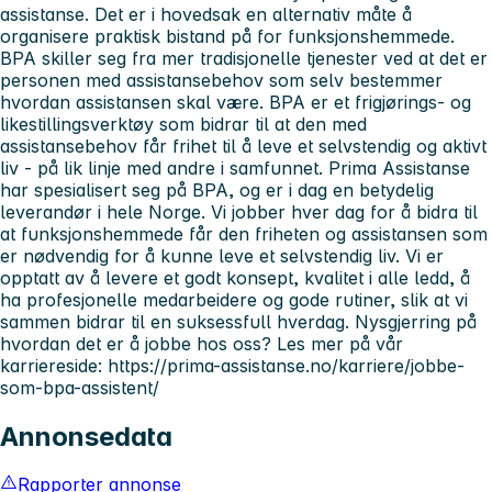
assistanse. Det er i hovedsak en alternativ måte å
organisere praktisk bistand på for funksjonshemmede.
BPA skiller seg fra mer tradisjonelle tjenester ved at det er
personen med assistansebehov som selv bestemmer
hvordan assistansen skal være. BPA er et frigjørings- og
likestillingsverktøy som bidrar til at den med
assistansebehov får frihet til å leve et selvstendig og aktivt
liv - på lik linje med andre i samfunnet. Prima Assistanse
har spesialisert seg på BPA, og er i dag en betydelig
leverandør i hele Norge. Vi jobber hver dag for å bidra til
at funksjonshemmede får den friheten og assistansen som
er nødvendig for å kunne leve et selvstendig liv. Vi er
opptatt av å levere et godt konsept, kvalitet i alle ledd, å
ha profesjonelle medarbeidere og gode rutiner, slik at vi
sammen bidrar til en suksessfull hverdag. Nysgjerring på
hvordan det er å jobbe hos oss? Les mer på vår
karriereside: https://prima-assistanse.no/karriere/jobbe-
som-bpa-assistent/
Annonsedata
Rapporter annonse