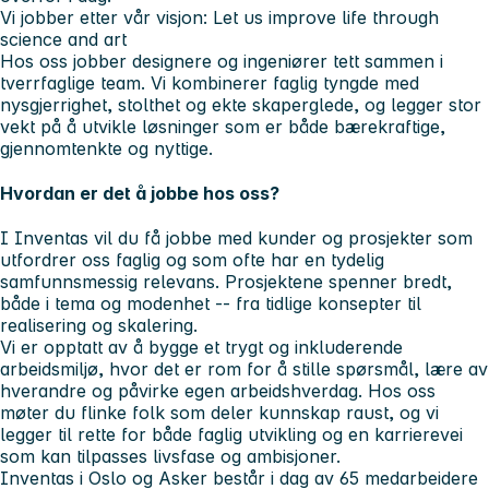
Vi jobber etter vår visjon: Let us improve life through
science and art
Hos oss jobber designere og ingeniører tett sammen i
tverrfaglige team. Vi kombinerer faglig tyngde med
nysgjerrighet, stolthet og ekte skaperglede, og legger stor
vekt på å utvikle løsninger som er både bærekraftige,
gjennomtenkte og nyttige.
Hvordan er det å jobbe hos oss?
I Inventas vil du få jobbe med kunder og prosjekter som
utfordrer oss faglig og som ofte har en tydelig
samfunnsmessig relevans. Prosjektene spenner bredt,
både i tema og modenhet -- fra tidlige konsepter til
realisering og skalering.
Vi er opptatt av å bygge et trygt og inkluderende
arbeidsmiljø, hvor det er rom for å stille spørsmål, lære av
hverandre og påvirke egen arbeidshverdag. Hos oss
møter du flinke folk som deler kunnskap raust, og vi
legger til rette for både faglig utvikling og en karrierevei
som kan tilpasses livsfase og ambisjoner.
Inventas i Oslo og Asker består i dag av 65 medarbeidere