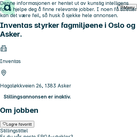
Denne informasjonen er hentet ut av kunstig intelligens
Hopp til innhold
Meny
for å hjelpe deg å finne relevante jobber. I noen få tilfeller
kan det være feil, så husk å sjekke hele annonsen.
Inventas styrker fagmiljøene i Oslo og
Asker.
Inventas
Hagaløkkveien 26, 1383 Asker
Stillingsannonsen er inaktiv.
Om jobben
Lagre favoritt
Stillingstittel
Er du vår neste FPGA-utvikler?