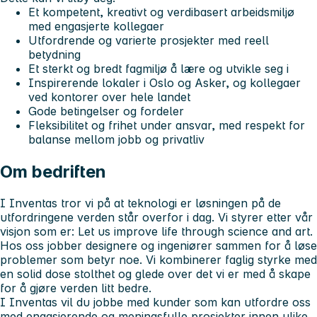
Et kompetent, kreativt og verdibasert arbeidsmiljø
med engasjerte kollegaer
Utfordrende og varierte prosjekter med reell
betydning
Et sterkt og bredt fagmiljø å lære og utvikle seg i
Inspirerende lokaler i Oslo og Asker, og kollegaer
ved kontorer over hele landet
Gode betingelser og fordeler
Fleksibilitet og frihet under ansvar, med respekt for
balanse mellom jobb og privatliv
Om bedriften
I Inventas tror vi på at teknologi er løsningen på de
utfordringene verden står overfor i dag. Vi styrer etter vår
visjon som er: Let us improve life through science and art.
Hos oss jobber designere og ingeniører sammen for å løse
problemer som betyr noe. Vi kombinerer faglig styrke med
en solid dose stolthet og glede over det vi er med å skape
for å gjøre verden litt bedre.
I Inventas vil du jobbe med kunder som kan utfordre oss
med engasjerende og meningsfulle prosjekter innen ulike