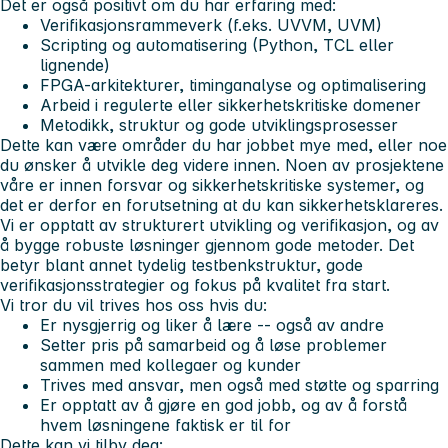
Det er også positivt om du har erfaring med:
Verifikasjonsrammeverk (f.eks. UVVM, UVM)
Scripting og automatisering (Python, TCL eller
lignende)
FPGA-arkitekturer, timinganalyse og optimalisering
Arbeid i regulerte eller sikkerhetskritiske domener
Metodikk, struktur og gode utviklingsprosesser
Dette kan være områder du har jobbet mye med, eller noe
du ønsker å utvikle deg videre innen. Noen av prosjektene
våre er innen forsvar og sikkerhetskritiske systemer, og
det er derfor en forutsetning at du kan sikkerhetsklareres.
Vi er opptatt av strukturert utvikling og verifikasjon, og av
å bygge robuste løsninger gjennom gode metoder. Det
betyr blant annet tydelig testbenkstruktur, gode
verifikasjonsstrategier og fokus på kvalitet fra start.
Vi tror du vil trives hos oss hvis du:
Er nysgjerrig og liker å lære -- også av andre
Setter pris på samarbeid og å løse problemer
sammen med kollegaer og kunder
Trives med ansvar, men også med støtte og sparring
Er opptatt av å gjøre en god jobb, og av å forstå
hvem løsningene faktisk er til for
Dette kan vi tilby deg: