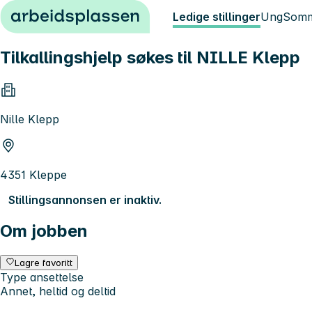
Hopp til innhold
Ledige stillinger
Ung
Somm
Tilkallingshjelp søkes til NILLE Klepp
Nille Klepp
4351 Kleppe
Stillingsannonsen er inaktiv.
Om jobben
Lagre favoritt
Type ansettelse
Annet, heltid og deltid