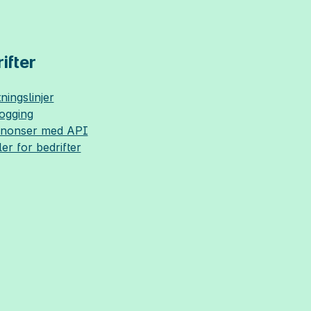
ifter
ningslinjer
logging
nnonser med API
ler for bedrifter