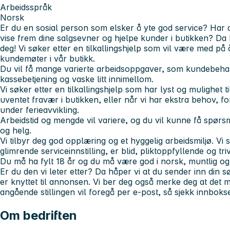
Arbeidsspråk
Norsk
Er du en sosial person som elsker å yte god service? Har 
vise frem dine salgsevner og hjelpe kunder i butikken? Da h
deg! Vi søker etter en tilkallingshjelp som vil være med på 
kundemøter i vår butikk.
Du vil få mange varierte arbeidsoppgaver, som kundebehand
kassebetjening og vaske litt innimellom.
Vi søker etter en tilkallingshjelp som har lyst og mulighet ti
uventet fravær i butikken, eller når vi har ekstra behov, 
under ferieavvikling.
Arbeidstid og mengde vil variere, og du vil kunne få spør
og helg.
Vi tilbyr deg god opplæring og et hyggelig arbeidsmiljø. Vi
glimrende serviceinnstilling, er blid, pliktoppfyllende og tr
Du må ha fylt 18 år og du må være god i norsk, muntlig og s
Er du den vi leter etter? Da håper vi at du sender inn din
er knyttet til annonsen. Vi ber deg også merke deg at de
angående stillingen vil foregå per e-post, så sjekk innbokse
Om bedriften