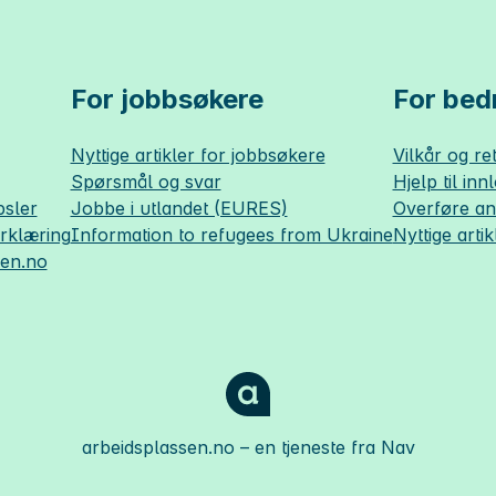
For jobbsøkere
For bedr
Nyttige artikler for jobbsøkere
Vilkår og ret
Spørsmål og svar
Hjelp til inn
sler
Jobbe i utlandet (EURES)
Overføre a
erklæring
Information to refugees from Ukraine
Nyttige artik
sen.no
arbeidsplassen.no
– en tjeneste fra Nav