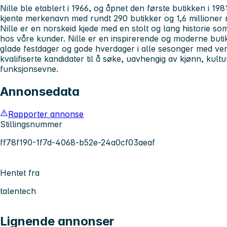
Nille ble etablert i 1966, og åpnet den første butikken i 198
kjente merkenavn med rundt 290 butikker og 1,6 millione
Nille er en norskeid kjede med en stolt og lang historie som
hos våre kunder. Nille er en inspirerende og moderne buti
glade festdager og gode hverdager i alle sesonger med ver
kvalifiserte kandidater til å søke, uavhengig av kjønn, kult
funksjonsevne.
Annonsedata
Rapporter annonse
Stillingsnummer
ff78f190-1f7d-4068-b52e-24a0cf03aeaf
Hentet fra
talentech
Lignende annonser