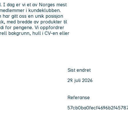
1. I dag er vi et av Norges mest
r medlemmer i kundeklubben.
 har gitt oss en unik posisjon
kk, med bredde av produkter til
di for pengene. Vi oppfordrer
urell bakgrunn, hull i CV-en eller
Sist endret
29. juli 2026
Referanse
57cb0ba0fecf4696b2f4578