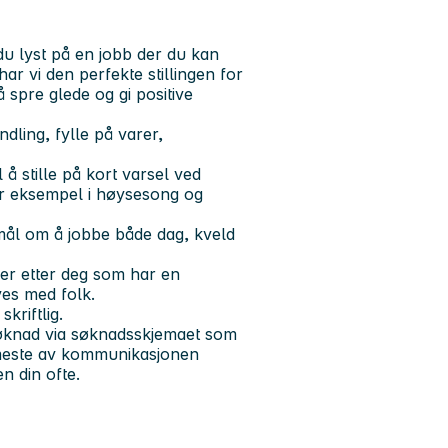
du lyst på en jobb der du kan
ar vi den perfekte stillingen for
å spre glede og gi positive
ling, fylle på varer,
l å stille på kort varsel ved
for eksempel i høysesong og
smål om å jobbe både dag, kveld
 ser etter deg som har en
ives med folk.
kriftlig.
 søknad via søknadsskjemaet som
t meste av kommunikasjonen
n din ofte.