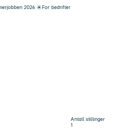
erjobben
2026
☀️
For bedrifter
Antall stillinger
1