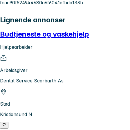
fcac90f524944680a6f6041efbda133b
Lignende annonser
Budtjeneste og vaskehjelp
Hjelpearbeider
Arbeidsgiver
Dental Service Scarbarth As
Sted
Kristiansund N