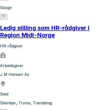
Skogn
Ledig stilling som HR-rådgiver i
Region Midt-Norge
HR-rådgiver
Arbeidsgiver
J M Hansen As
Sted
Steinkjer, Troms, Trøndelag