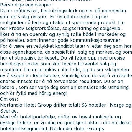
Personlige egenskaper:
Du er målbevisst, beslutningssterk og ser på mennesker
som en viktig ressurs. Er resultatorientert og ser
muligheter i å lede og utvikle et spennende produkt. Du
har kreativ salgsforståelse, salgserfaring og salgsvilje,
liker å ha en operativ og synlig rolle både i markedet og
på hotellet, samt innehar gode kommunikasjonsevner.
For å være en vellykket kandidat leter vi etter deg som har
disse egenskapene, da spesielt iht. salg og marked, og som
har et strategisk tankesett. Du vil følge opp med presise
handlingspunkter som skal levere forventet salg og
resultater. Du er proaktiv i alle ledd, og du ser viktigheten
av å skape en teamfølelse, samtidig som du vet å verdsette
andres innsats for å nå forventede resultater. Du er en
ledare , som ser varje dag som en stimulerande utmaning
och är fylld med härlig energi
Om oss:
Norlandia Hotel Group drifter totalt 36 hoteller i Norge og
Sverige.
Med vår hotellportefølje, driftet av høyst motiverte og
dyktige ledere, er vi i dag en godt kjent aktør i det nordiske
hotelldriftssegmentet. Norlandia Hotel Groups