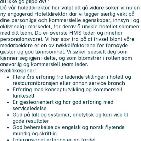
du ikke gå glipp av! ’
Då vår hotelldirektör har valgt att gå vidare söker vi nu en
ny engagerad Hotelldirektör där vi legger særlig vekt på
dine personlige och kommersielle egenskaper, innsyn i og
aktivt salg i markedet, for derav å utvikle hotellet sammen
med ditt team. Du er øverste HMS leder og innehar
personalansvaret. Vi har stor tro på at trivsel blant våre
medarbeidere er en av nøkkelfaktorene for fornøyde
gjester og god lønnsomhet. Vi søker spesielt deg som
kjenner seg igjen i dette, og som blomstrer i rollen som
ansvarlig og kommersiell team leder.
Kvalifikasjoner:
Flere års erfaring fra ledende stillinger i hotell og
restaurantbransjen eller annan service branch
Erfaring med konseptutvikling og kommersiell
tankesett
Er gjesteorientert og har god erfaring med
serviceledelse
God på tall og systemer, analytisk og kan vise til
gode resultater
God beherskelse av engelsk og norsk flytende
muntlig og skriftlig
Internasjonal erfaring er en fordel.