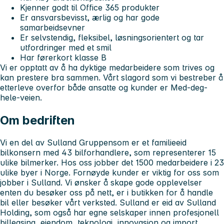
Kjenner godt til Office 365 produkter
Er ansvarsbevisst, ærlig og har gode
samarbeidsevner
Er selvstendig, fleksibel, løsningsorientert og tar
utfordringer med et smil
Har førerkort klasse B
Vi er opptatt av
å ha dyktige medarbeidere som trives og
kan prestere bra sammen. Vårt slagord som vi bestreber å
etterleve overfor både ansatte og kunder er
Med-deg-
hele-veien.
Om bedriften
Vi en del av
Sulland Gruppen
som er et familieeid
bilkonsern med 43 bilforhandlere, som representerer 15
ulike bilmerker. Hos oss jobber det 1500 medarbeidere i 23
ulike byer i Norge. Fornøyde kunder er viktig for oss som
jobber i Sulland. Vi ønsker å skape gode opplevelser
enten du besøker oss på nett, er i butikken for å handle
bil eller besøker vårt verksted. Sulland er eid av Sulland
Holding, som også har egne selskaper innen profesjonell
billeasing, eiendom, teknologi, innovasjon og import.