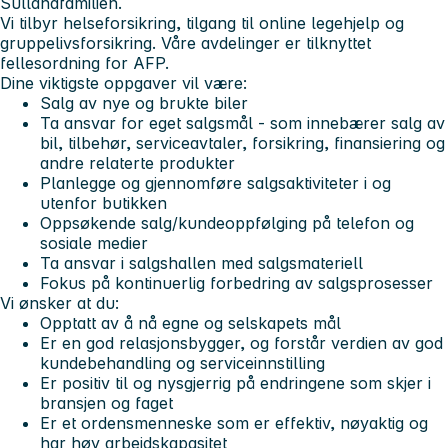
Sullandfamilien
.
Vi tilbyr helseforsikring, tilgang til online legehjelp og
gruppelivsforsikring. Våre avdelinger er tilknyttet
fellesordning for AFP.
Dine viktigste oppgaver vil være:
Salg av nye og brukte biler
Ta ansvar for eget salgsmål - som innebærer salg av
bil, tilbehør, serviceavtaler, forsikring, finansiering og
andre relaterte produkter
Planlegge og gjennomføre salgsaktiviteter i og
utenfor butikken
Oppsøkende salg/kundeoppfølging på telefon og
sosiale medier
Ta ansvar i salgshallen med salgsmateriell
Fokus på kontinuerlig forbedring av salgsprosesser
Vi ønsker at du:
Opptatt av å nå egne og selskapets mål
Er en god relasjonsbygger, og forstår verdien av god
kundebehandling og serviceinnstilling
Er positiv til og nysgjerrig på endringene som skjer i
bransjen og faget
Er et ordensmenneske som er effektiv, nøyaktig og
har høy arbeidskapasitet