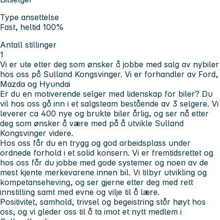
Type ansettelse
Fast, heltid 100%
Antall stillinger
1
Vi er ute etter deg som
ønsker å jobbe med salg av nybiler
hos oss på
Sulland Kongsvinger.
Vi er forhandler av Ford,
Mazda og Hyundai
Er du en motiverende selger med lidenskap for biler? Du
vil hos oss gå inn i et salgsteam bestående av 3 selgere. Vi
leverer ca 400 nye og brukte biler årlig, og ser nå etter
deg som ønsker å være med på å utvikle Sulland
Kongsvinger videre.
Hos oss får du
en trygg og god arbeidsplass under
ordnede forhold i et solid konsern. Vi er fremtidsrettet og
hos oss får du jobbe med gode systemer og noen av de
mest kjente merkevarene innen bil. Vi tilbyr utvikling og
kompetanseheving, og ser gjerne etter deg med rett
innstilling samt med evne og vilje til å lære.
Positivitet, samhold, trivsel og begeistring står høyt hos
oss, og vi gleder oss til å ta imot et nytt medlem i