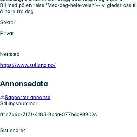
Bli med på en reise
'Med-deg-hele-veien'
-- vi gleder oss til
å høre fra deg!
Sektor
Privat
Nettsted
https://www.sulland.no/
Annonsedata
Rapporter annonse
Stillingsnummer
ff1e3a4d-3f7f-4183-8bda-077b6a98802c
Sist endret