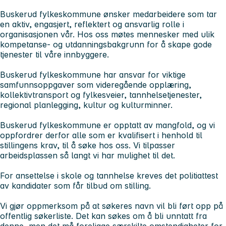
Buskerud fylkeskommune ønsker medarbeidere som tar
en aktiv, engasjert, reflektert og ansvarlig rolle i
organisasjonen vår. Hos oss møtes mennesker med ulik
kompetanse- og utdanningsbakgrunn for å skape gode
tjenester til våre innbyggere.
Buskerud fylkeskommune har ansvar for viktige
samfunnsoppgaver som videregående opplæring,
kollektivtransport og fylkesveier, tannhelsetjenester,
regional planlegging, kultur og kulturminner.
Buskerud fylkeskommune er opptatt av mangfold, og vi
oppfordrer derfor alle som er kvalifisert i henhold til
stillingens krav, til å søke hos oss. Vi tilpasser
arbeidsplassen så langt vi har mulighet til det.
For ansettelse i skole og tannhelse kreves det politiattest
av kandidater som får tilbud om stilling.
Vi gjør oppmerksom på at søkeres navn vil bli ført opp på
offentlig søkerliste. Det kan søkes om å bli unntatt fra
denne, men det må foreligge særskilte omstendigheter for