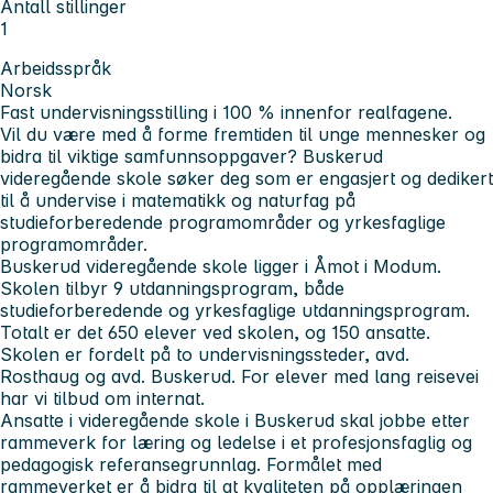
Antall stillinger
1
Arbeidsspråk
Norsk
Fast undervisningsstilling i 100 %
innenfor realfagene.
Vil du være med å forme fremtiden til unge mennesker og
bidra til viktige samfunnsoppgaver? Buskerud
videregående skole søker deg som er engasjert og dedikert
til å undervise i matematikk og naturfag på
studieforberedende programområder og yrkesfaglige
programområder.
Buskerud videregående skole ligger i Åmot i Modum.
Skolen tilbyr 9 utdanningsprogram, både
studieforberedende og yrkesfaglige utdanningsprogram.
Totalt er det 650 elever ved skolen, og 150 ansatte.
Skolen er fordelt på to undervisningssteder, avd.
Rosthaug og avd. Buskerud. For elever med lang reisevei
har vi tilbud om internat.
Ansatte i videregående skole i Buskerud skal jobbe etter
rammeverk for læring og ledelse i et profesjonsfaglig og
pedagogisk referansegrunnlag. Formålet med
rammeverket er å bidra til at kvaliteten på opplæringen