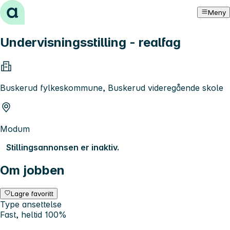
Hopp til innhold
Meny
Undervisningsstilling - realfag
Buskerud fylkeskommune, Buskerud videregående skole
Modum
Stillingsannonsen er inaktiv.
Om jobben
Lagre favoritt
Type ansettelse
Fast, heltid 100%