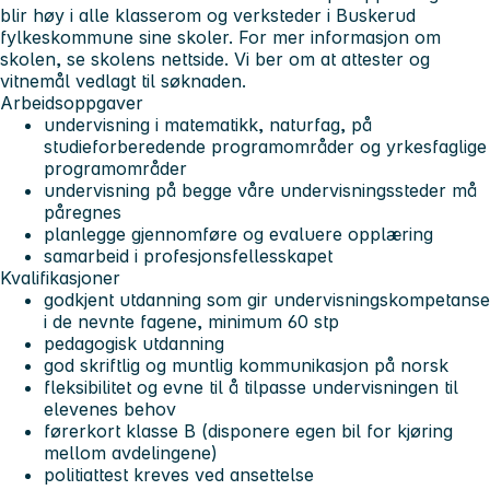
blir høy i alle klasserom og verksteder i Buskerud
fylkeskommune sine skoler. For mer informasjon om
skolen, se skolens nettside. Vi ber om at attester og
vitnemål vedlagt til søknaden.
Arbeidsoppgaver
undervisning i matematikk, naturfag, på
studieforberedende programområder og yrkesfaglige
programområder
undervisning på begge våre undervisningssteder må
påregnes
planlegge gjennomføre og evaluere opplæring
samarbeid i profesjonsfellesskapet
Kvalifikasjoner
godkjent utdanning som gir undervisningskompetanse
i de nevnte fagene, minimum 60 stp
pedagogisk utdanning
god skriftlig og muntlig kommunikasjon på norsk
fleksibilitet og evne til å tilpasse undervisningen til
elevenes behov
førerkort klasse B (disponere egen bil for kjøring
mellom avdelingene)
politiattest kreves ved ansettelse