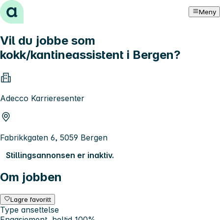
Hopp til innhold
Meny
Vil du jobbe som
kokk/kantineassistent i Bergen?
Adecco Karrieresenter
Fabrikkgaten 6, 5059 Bergen
Stillingsannonsen er inaktiv.
Om jobben
Lagre favoritt
Type ansettelse
Engasjement, heltid 100%